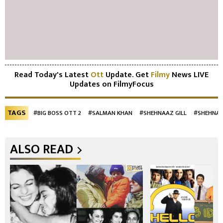
Read Today's Latest
Ott
Update. Get
Filmy
News LIVE
Updates on FilmyFocus
TAGS
#BIG BOSS OTT 2
#SALMAN KHAN
#SHEHNAAZ GILL
#SHEHNAZ
ALSO READ