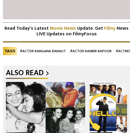
Read Today's Latest
Movie News
Update. Get
Filmy
News
LIVE Updates on FilmyFocus
TAGS
#ACTOR KANGANA RANAUT
#ACTOR RANBIR KAPOOR
#ACTRESS
ALSO READ