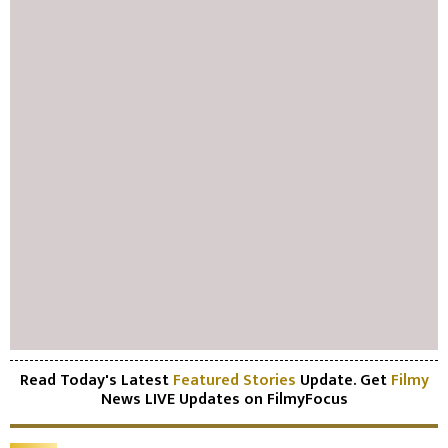
Read Today's Latest
Featured Stories
Update. Get
Filmy
News LIVE Updates on FilmyFocus