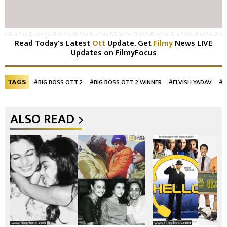
Read Today's Latest
Ott
Update. Get
Filmy
News LIVE
Updates on FilmyFocus
TAGS
#BIG BOSS OTT 2
#BIG BOSS OTT 2 WINNER
#ELVISH YADAV
#S
ALSO READ