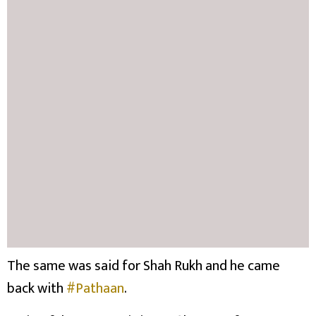
The same was said for Shah Rukh and he came
back with
#Pathaan
.