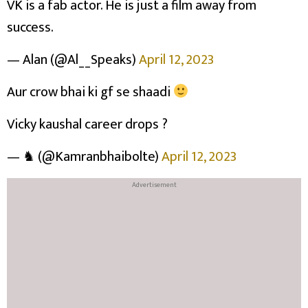
VK is a fab actor. He is just a film away from
success.
— Alan (@Al__Speaks)
April 12, 2023
Aur crow bhai ki gf se shaadi
Vicky kaushal career drops ?
— ♞ (@Kamranbhaibolte)
April 12, 2023