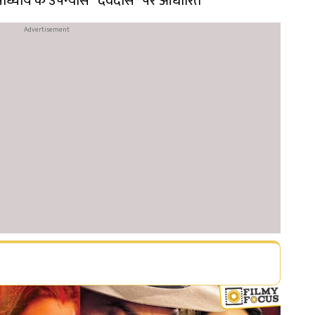
टोपाध्याय के उपन्यास “देवदास” पर आधारित