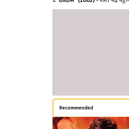
1.”देवदास” (2002)
– शरत चंद्र चट्
Recommended