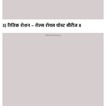
3) रितिक रोशन – रोल्स रॉयस घोस्ट सीरीज II