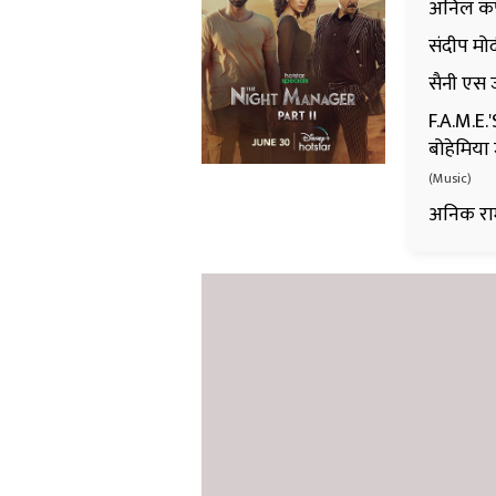
अनिल कपू
संदीप मोद
सैनी एस 
F.A.M.E.'
बोहेमिया 
(Music)
अनिक राम 