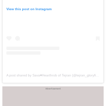
View this post on Instagram
A post shared by Sava♥️Hearthrob of Tejran (@tejran_gloryfiying_11)