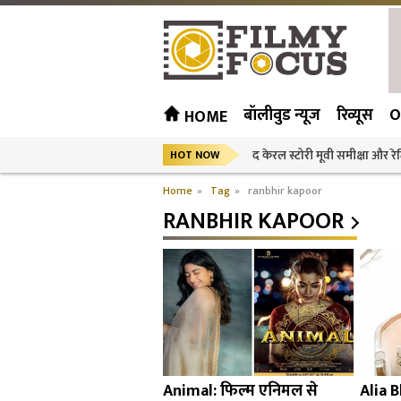
बॉलीवुड न्यूज
रिव्यूस
O
HOME
द केरल स्टोरी मूवी समीक्षा और रेट
HOT NOW
Home
»
Tag
»
ranbhir kapoor
RANBHIR KAPOOR
Animal: फिल्म एनिमल से
Alia B