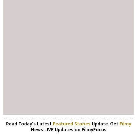
Read Today's Latest
Featured Stories
Update. Get
Filmy
News LIVE Updates on FilmyFocus