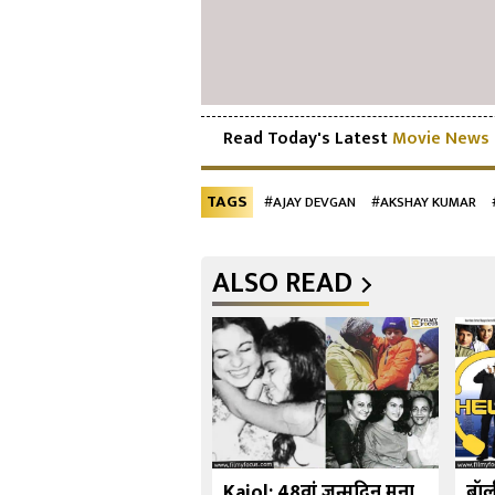
Read Today's Latest
Movie News
TAGS
#AJAY DEVGAN
#AKSHAY KUMAR
ALSO READ
र्ष 10 बॉलीवुड अभिनेत्रियाँ
Kajol: 48वां जन्मदिन मना
बॉल