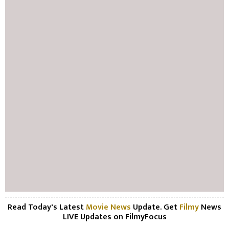
Read Today's Latest
Movie News
Update. Get
Filmy
News
LIVE Updates on FilmyFocus