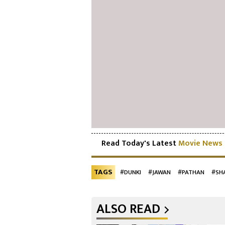
Read Today's Latest
Movie News
TAGS
#DUNKI
#JAWAN
#PATHAN
#SH
ALSO READ