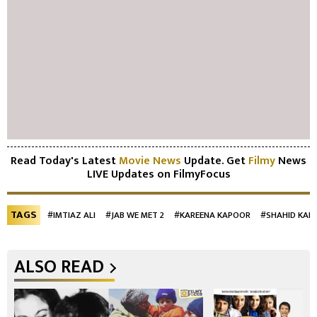
Read Today's Latest
Movie News
Update. Get
Filmy
News
LIVE Updates on FilmyFocus
TAGS
#IMTIAZ ALI
#JAB WE MET 2
#KAREENA KAPOOR
#SHAHID KAP
ALSO READ