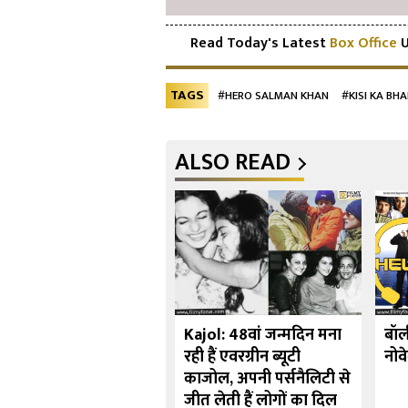
Read Today's Latest
Box Office
U
TAGS
#HERO SALMAN KHAN
#KISI KA BHAI
ALSO READ
र्ष 10 बॉलीवुड अभिनेत्रियाँ
Kajol: 48वां जन्मदिन मना
बॉल
्होंने पर्दे पर देवी का
रही हैं एवरग्रीन ब्यूटी
नोव
रदार निभाया
काजोल, अपनी पर्सनैलिटी से
जीत लेती हैं लोगों का दिल