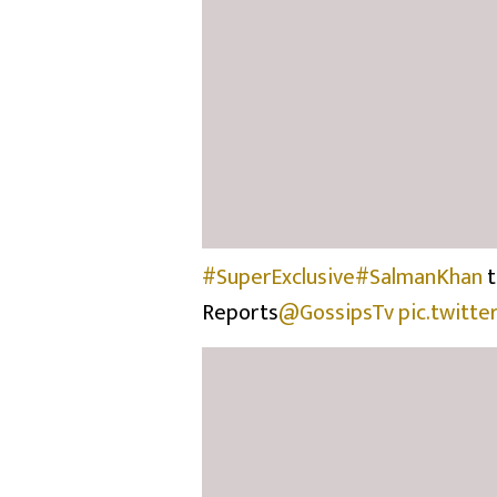
#SuperExclusive
#SalmanKhan
t
Reports
@GossipsTv
pic.twitt