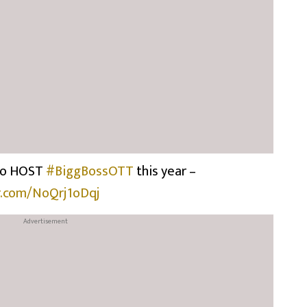
o HOST
#BiggBossOTT
this year –
er.com/NoQrj1oDqj