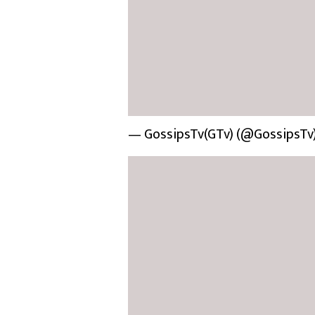
— GossipsTv(GTv) (@GossipsTv