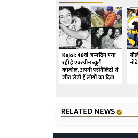
र्ष 10 बॉलीवुड अभिनेत्रियाँ
Kajol: 48वां जन्मदिन मना
बॉल
्होंने पर्दे पर देवी का
रही हैं एवरग्रीन ब्यूटी
नोव
रदार निभाया
काजोल, अपनी पर्सनैलिटी से
जीत लेती हैं लोगों का दिल
RELATED NEWS