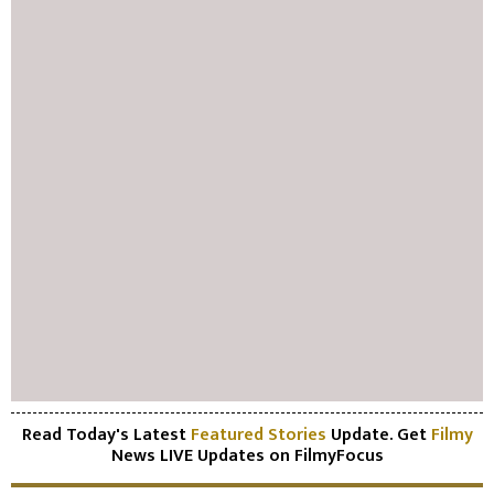
Read Today's Latest
Featured Stories
Update. Get
Filmy
News LIVE Updates on FilmyFocus