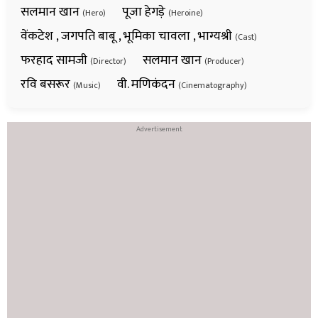
सलमान खान
पूजा हेगड़े
(Hero)
(Heroine)
वेंकटेश , जगपति बाबू , भूमिका चावला , भाग्यश्री
(Cast)
फरहाद सामजी
सलमान खान
(Director)
(Producer)
रवि बसरूर
वी. मणिकंदन
(Music)
(Cinematography)