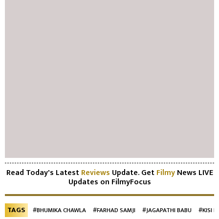
Read Today's Latest
Reviews
Update. Get
Filmy
News LIVE
Updates on FilmyFocus
TAGS
#BHUMIKA CHAWLA
#FARHAD SAMJI
#JAGAPATHI BABU
#KISI K