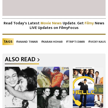
Read Today's Latest
Movie News
Update. Get
Filmy
News
LIVE Updates on FilmyFocus
TAGS
#ANAND TIWARI
#KARAN HOHAR
#TRIPTI DIMRI
#VICKY KAUSH
ALSO READ