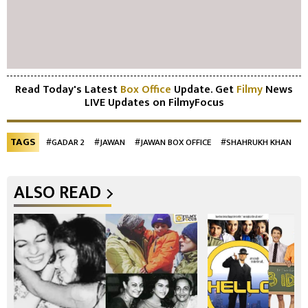
Read Today's Latest
Box Office
Update. Get
Filmy
News
LIVE Updates on FilmyFocus
TAGS
#GADAR 2
#JAWAN
#JAWAN BOX OFFICE
#SHAHRUKH KHAN
ALSO READ