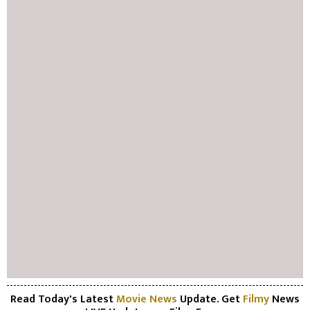
Read Today's Latest
Movie News
Update. Get
Filmy
News