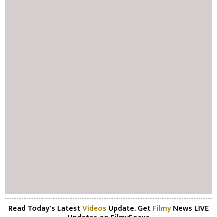
Read Today's Latest
Videos
Update. Get
Filmy
News LIVE