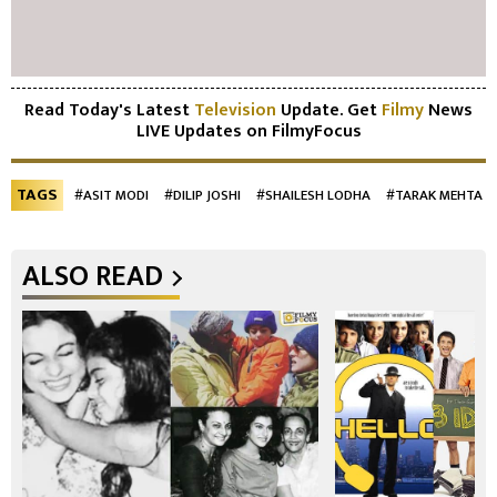
Read Today's Latest
Television
Update. Get
Filmy
News
LIVE Updates on FilmyFocus
TAGS
#ASIT MODI
#DILIP JOSHI
#SHAILESH LODHA
#TARAK MEHTA K
ALSO READ