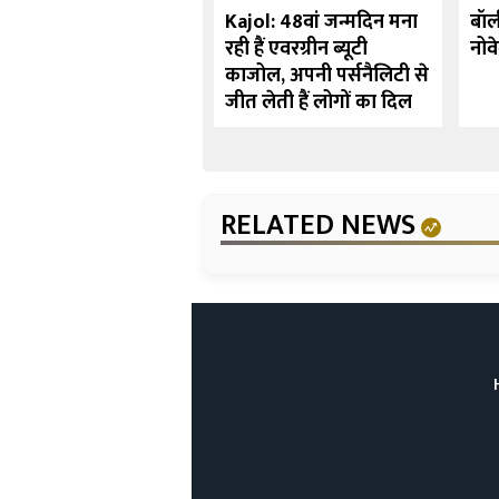
र्ष 10 बॉलीवुड अभिनेत्रियाँ
Kajol: 48वां जन्मदिन मना
बॉल
्होंने पर्दे पर देवी का
रही हैं एवरग्रीन ब्यूटी
नोव
रदार निभाया
काजोल, अपनी पर्सनैलिटी से
जीत लेती हैं लोगों का दिल
RELATED NEWS