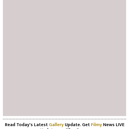
Read Today's Latest
Gallery
Update. Get
Filmy
News LIVE