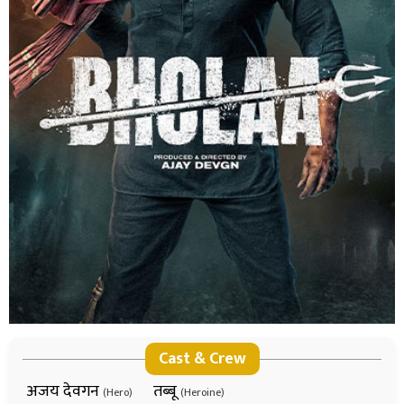
Cast & Crew
अजय देवगन
तब्बू
(Hero)
(Heroine)