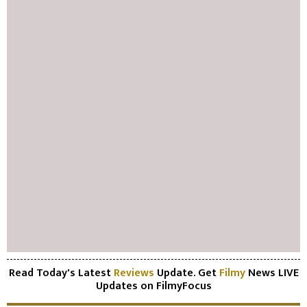
Read Today's Latest
Reviews
Update. Get
Filmy
News LIVE
Updates on FilmyFocus