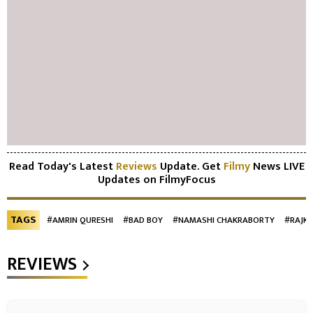
Read Today's Latest
Reviews
Update. Get
Filmy
News LIVE
Updates on FilmyFocus
TAGS
#AMRIN QURESHI
#BAD BOY
#NAMASHI CHAKRABORTY
#RAJK
REVIEWS