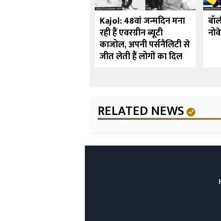
र्ष 10 बॉलीवुड अभिनेत्रियाँ
Kajol: 48वां जन्मदिन मना
बॉल
्होंने पर्दे पर देवी का
रही हैं एवरग्रीन ब्यूटी
नोव
रदार निभाया
काजोल, अपनी पर्सनैलिटी से
जीत लेती हैं लोगों का दिल
RELATED NEWS