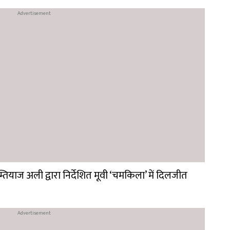
म्तियाज अली द्वारा निर्देशित मूवी ‘चमकिला’ में दिलजीत