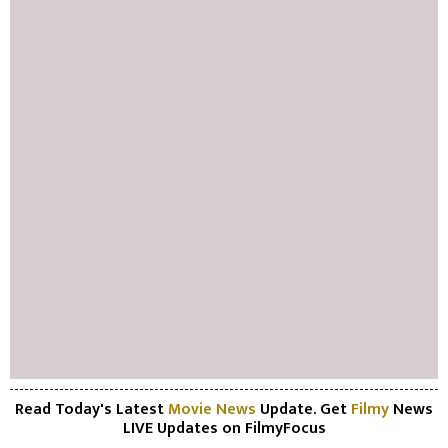
Read Today's Latest
Movie News
Update. Get
Filmy
News
LIVE Updates on FilmyFocus