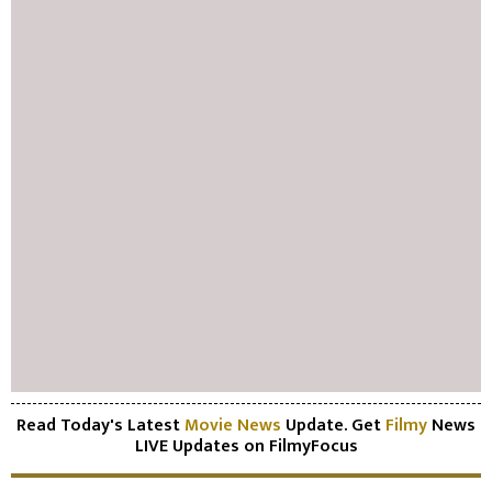
Read Today's Latest
Movie News
Update. Get
Filmy
News
LIVE Updates on FilmyFocus