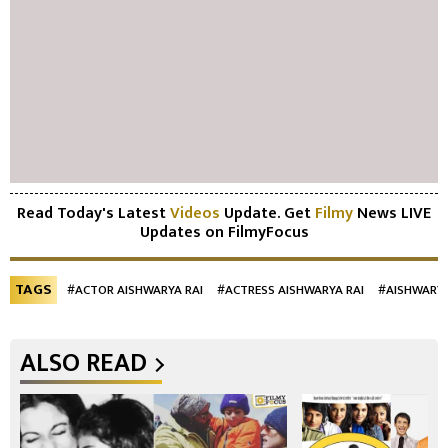
Read Today's Latest
Videos
Update. Get
Filmy
News LIVE
Updates on FilmyFocus
TAGS
#ACTOR AISHWARYA RAI
#ACTRESS AISHWARYA RAI
#AISHWARYA
ALSO READ