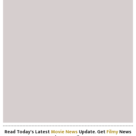
Read Today's Latest
Movie News
Update. Get
Filmy
News