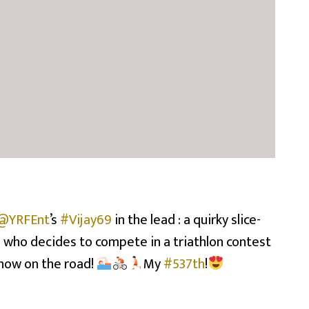
@YRFEnt
’s
#Vijay69
in the lead : a quirky slice-
n who decides to compete in a triathlon contest
show on the road!
My
#537th
!