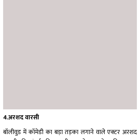
4.अरशद वारसी
बॉलीवुड में कॉमेडी का बड़ा तड़का लगाने वाले एक्टर अरशद